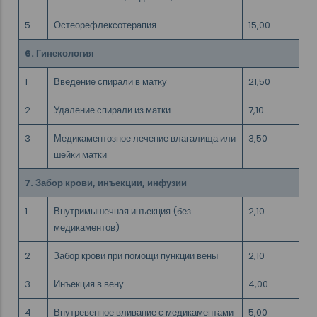
5
Остеорефлексотерапия
15,00
6. Гинекология
1
Введение спирали в матку
21,50
2
Удаление спирали из матки
7,10
3
Медикаментозное лечение влагалища или
3,50
шейки матки
7. Забор крови, инъекции, инфузии
1
Внутримышечная инъекция (без
2,10
медикаментов)
2
Забор крови при помощи пункции вены
2,10
3
Инъекция в вену
4,00
4
Внутревенное вливание с медикаментами
5,00