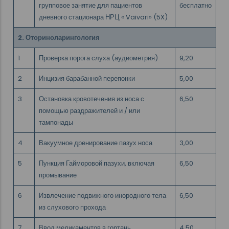
групповое занятие для пациентов
бесплатно
дневного стационара НРЦ « Vaivari» (5X)
2. Оториноларингология
1
Проверка порога слуха (аудиометрия)
9,20
2
Инцизия барабанной перепонки
5,00
3
Остановка кровотечения из носа с
6,50
помощью раздражителей и / или
тампонады
4
Вакуумное дренирование пазух носа
3,00
5
Пункция Гайморовой пазухи, включая
6,50
промывание
6
Извлечение подвижного инородного тела
6,50
из слухового прохода
7
Ввод медикаментов в гортань
4,50