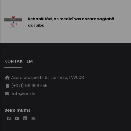
Rehabilitācijas medicīnas nozare saglabā
darbību
KONTAKTIEM
Asaru prospekts 61, Jūrmala, LV2008
(+371) 66 958 555
info@nrc.lv
Seko mums