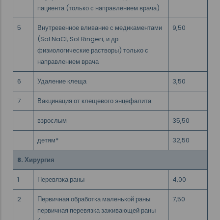
пациента (только с направлением врача)
5
Внутревенное вливание с медикаментами
9,50
(Sol.NaCl, Sol.Ringeri, и др.
физиологические растворы) только с
направлением врача
6
Удаление клеща
3,50
7
Вакцинация от клещевого энцефалита
взрослым
35,50
детям*
32,50
8. Хирургия
1
Перевязка раны
4,00
2
Первичная обработка маленькой раны:
7,50
первичная перевязка заживающей раны