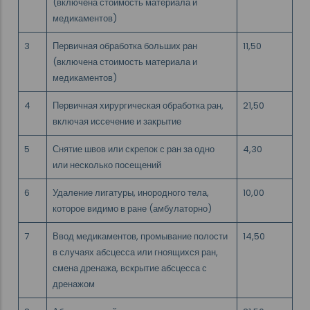
(включена стоимость материала и
медикаментов)
3
Первичная обработка больших ран
11,50
(включена стоимость материала и
медикаментов)
4
Первичная хирургическая обработка ран,
21,50
включая иссечение и закрытие
5
Снятие швов или скрепок с ран за одно
4,30
или несколько посещений
6
Удаление лигатуры, инородного тела,
10,00
которое видимо в ране (амбулаторно)
7
Ввод медикаментов, промывание полости
14,50
в случаях абсцесса или гноящихся ран,
смена дренажа, вскрытие абсцесса с
дренажом