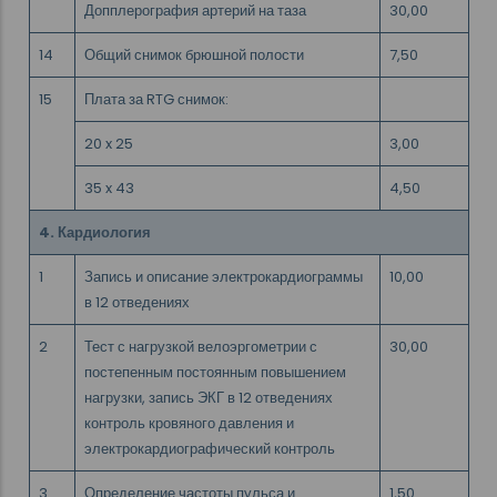
Допплерография артерий на таза
30,00
14
Общий снимок брюшной полости
7,50
15
Плата за RTG снимок:
20 x 25
3,00
35 x 43
4,50
4. Кардиология
1
Запись и описание электрокардиограммы
10,00
в 12 отведениях
2
Тест с нагрузкой велоэргометрии с
30,00
постепенным постоянным повышением
нагрузки, запись ЭКГ в 12 отведениях
контроль кровяного давления и
электрокардиографический контроль
3
Определение частоты пульса и
1,50