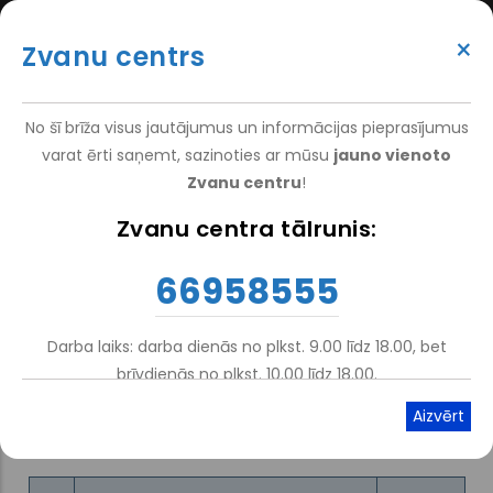
Перейти
(+371) 66 958 555
к
×
Zvanu centrs
основному
ATTEIKT VIZĪTI
ATSAUKSMĒM
PIETEIKT PACIENTU
SUPER
содержанию
VAKANCES
DARBINIEKIEM
TOP
No šī brīža visus jautājumus un informācijas pieprasījumus
MENU
varat ērti saņemt, sazinoties ar mūsu
jauno vienoto
Zvanu centru
!
Главная
Zvanu centra tālrunis:
Строка
навигации
Прейскурант платных
66958555
амбулаторных медицинских
Darba laiks: darba dienās no plkst. 9.00 līdz 18.00, bet
услуг
brīvdienās no plkst. 10.00 līdz 18.00.
Atskaņot tekstu
Viegli lasīt