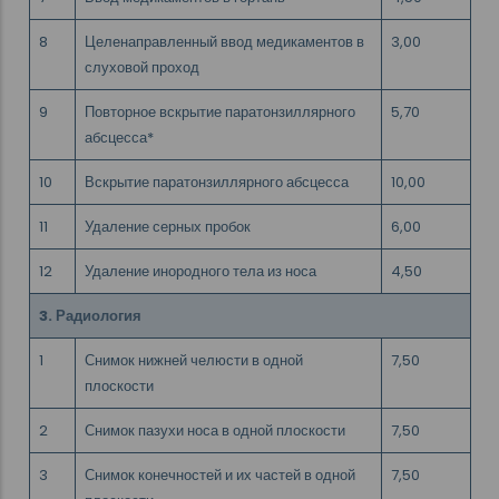
8
Целенаправленный ввод медикаментов в
3,00
слуховой проход
9
Повторное вскрытие паратонзиллярного
5,70
абсцесса*
10
Вскрытие паратонзиллярного абсцесса
10,00
11
Удаление серных пробок
6,00
12
Удаление инородного тела из носа
4,50
3. Радиология
1
Снимок нижней челюсти в одной
7,50
плоскости
2
Снимок пазухи носа в одной плоскости
7,50
3
Снимок конечностей и их частей в одной
7,50