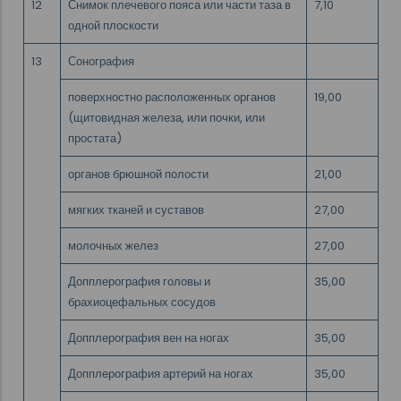
12
Снимок плечевого пояса или части таза в
7,10
одной плоскости
13
Сонография
поверхностно расположенных органов
19,00
(щитовидная железа, или почки, или
простата)
органов брюшной полости
21,00
мягких тканей и суставов
27,00
молочных желез
27,00
Допплерография головы и
35,00
брахиоцефальных сосудов
Допплерография вен на ногах
35,00
Допплерография артерий на ногах
35,00