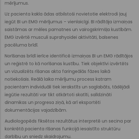
mērījumus.
Uz pacienta kakla ādas atbilstoši novietotie elektrodi ļauj
iegūt BI un EMG mērījumus – vienlaicīgi. BI rādītāja izmaiņas
saistāmas ar mēles pamatnes un vairogskrimšļa kustībām.
EMG izvērtē musculi suprahyoidei aktivitāti, balsenes
pacēluma brīdī.
Norīšanas brīdī ierīce identificē izmaiņas BI un EMG rādītājos
un reģistrē to kā norīšanas kustību. Tiek objektīvi izvērtēts
un vizualizēts rīšanas akta faringeālās fāzes laikā
notiekošais. Reālā laika mērījumu process katram
pacientam individuāli tiek ierakstīts un saglabāts, tādējādi
iegūtie rezultāti var tikt atkārtoti skatīti, salīdzināti
dinamikas un progresa ziņā, kā arī eksportēti
dokumentācijas vajadzībām.
Audiologopēds fiksētos rezultātus interpretē un secina par
konkrētā pacienta rīšanas funkcijā iesaistīto struktūru
darbību un sniedz skaidrojumu.