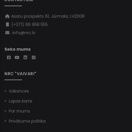
Asaru prospekts 61, Jūrmala, LV2008
(+371) 66 958 555
info@nrc.lv
Seko mums
NRC "VAIVARI"
Vakances
Lapas karte
Par mums
Privātuma politika