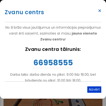
Pārlekt
(+371) 66 958 555
uz
×
Zvanu centrs
galveno
ATTEIKT VIZĪTI
ATSAUKSMĒM
PIETEIKT PACIENTU
SUPER
saturu
VAKANCES
DARBINIEKIEM
TOP
No šī brīža visus jautājumus un informācijas pieprasījumus
MENU
varat ērti saņemt, sazinoties ar mūsu
jauno vienoto
Zvanu centru
!
Sākums
Zvanu centra tālrunis:
Atpakaļceļš
66958555
Darba laiks: darba dienās no plkst. 9.00 līdz 18.00, bet
brīvdienās no plkst. 10.00 līdz 18.00.