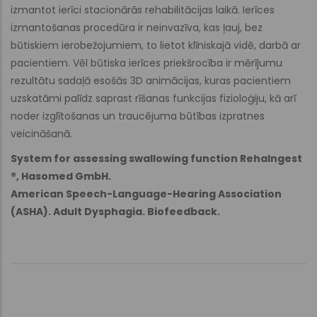
izmantot ierīci stacionārās rehabilitācijas laikā. Ierīces
izmantošanas procedūra ir neinvazīva, kas ļauj, bez
būtiskiem ierobežojumiem, to lietot klīniskajā vidē, darbā ar
pacientiem. Vēl būtiska ierīces priekšrocība ir mērījumu
rezultātu sadaļā esošās 3D animācijas, kuras pacientiem
uzskatāmi palīdz saprast rīšanas funkcijas fizioloģiju, kā arī
noder izglītošanas un traucējuma būtības izpratnes
veicināšanā.
System for assessing swallowing function RehaIngest
®, Hasomed GmbH.
American Speech-Language-Hearing Association
(ASHA). Adult Dysphagia. Biofeedback.