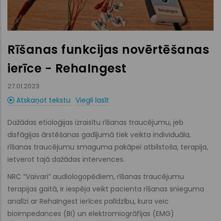
Rīšanas funkcijas novērtēšanas
ierīce - RehaIngest
27.01.2023
Atskaņot tekstu
Viegli lasīt
Dažādas etioloģijas izraisītu rīšanas traucējumu, jeb
disfāgijas ārstēšanas gadījumā tiek veikta individuāla,
rīšanas traucējumu smaguma pakāpei atbilstoša, terapija,
ietverot tajā dažādas intervences.
NRC “Vaivari” audiologopēdiem, rīšanas traucējumu
terapijas gaitā, ir iespēja veikt pacienta rīšanas snieguma
analīzi ar RehaIngest ierīces palīdzību, kura veic
bioimpedances (BI) un elektromiogrāfijas (EMG)