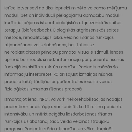
Ierīce ietver sevī ne tikai iepriekš minēto veicamo mērījumu
moduli, bet arī individuāli pielāgojamu apmācību moduli,
kurā ir iespējams īstenot bioloģiskās atgriezeniskās saites
terapiju (biofeedback). Bioloģiskās atgriezeniskās saites
metode, rehabilitācijas laikā, veicina rīšanas funkcijas
atjaunošanos vai uzlabošanos, balstoties uz
neiroplasticitātes principu pamata. Vizuālie stimuli, ierīces
apmācību modulī, sniedz informāciju par pacienta rīšanas
funkcijā iesaistīto struktūru darbību. Pacients mācās šo
informāciju interpretēt, kā arī sajust izmaiņas rīšanas
procesa laikā, tādējādi ar paškontroles iesaisti veicot
fizioloģiskas izmaiņas rīšanas procesā.
Izmantojot ierīci, NRC „Vaivari” neirorehabilitācijas nodaļas
pacientiem ar disfāgiju, var secināt, ka tā rosina pacientu
intensīvāku un mērķtiecīgāku līdzdarbošanos rīšanas
funkcijas uzlabošanā, tādā veidā veicinot straujāku
progresu. Pacienti izrāda atsaucību un vēlmi turpināt