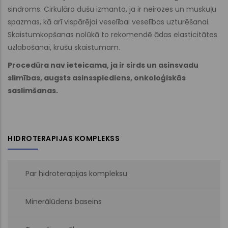
sindroms. Cirkulāro dušu izmanto, ja ir neirozes un muskuļu
spazmas, kā arī vispārējai veselībai veselības uzturēšanai.
Skaistumkopšanas nolūkā to rekomendē ādas elasticitātes
uzlabošanai, krūšu skaistumam.
Procedūra nav ieteicama, ja ir sirds un asinsvadu
slimības, augsts asinsspiediens, onkoloģiskās
saslimšanas.
HIDROTERAPIJAS KOMPLEKSS
Par hidroterapijas kompleksu
Minerālūdens baseins