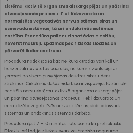
sistēmu, aktivizē organisma aizsargspējas un paātrina
atveseļošanās procesu. Tiek līdzsvarota un
normalizēta veģetatīvās nervu sistēmas, sirds un
asinsvadu sistēmas, kā arī endokrīnās sistēmas
darbība. Procedūra palīdz uzlabot ādas elastību,
novērst muskuļu spazmas pēc fiziskas slodzes un
pārvarēt ikdienas stresu.
Procedūra notiek īpašā kabīnē, kurā atrodas vertikāli un
horizontāli novietotas caurules, no kurām vienlaicīgi uz
ķermeni no visām pusē šļācās daudzas sīkas ūdens
strūkliņas. Cirkulārās dušas iedarbība ir vispusēja, tā stimulē
centrālo nervu sistēmu, aktivizē organisma aizsargspējas
un paātrina atveseļošanās procesus. Tiek līdzsvarota un
normalizēta veģetatīvās nervu sistēmas, sirds asinsvadu
sistēmas un endokrīnās sistēmas darbība.
Procedūra ilgst 7 – 10 minūtes. Ieteicama kā profilaktisks
līdzeklis, arī tad, ja ir liekais svars vai hroniska noguruma