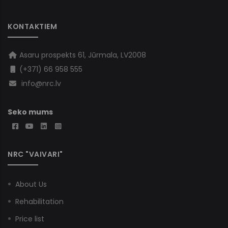
KONTAKTIEM
Asaru prospekts 61, Jūrmala, LV2008
(+371) 66 958 555
info@nrc.lv
Seko mums
NRC "VAIVARI"
About Us
Rehabilitation
Price list