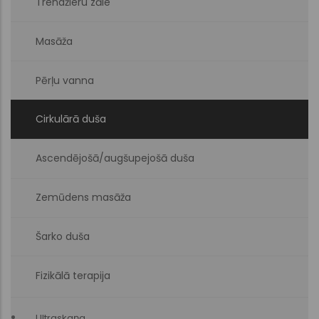
Trenažieru zāle
Masāža
Pērļu vanna
Cirkulārā duša
Ascendējošā/augšupejošā duša
Zemūdens masāža
Šarko duša
Fizikālā terapija
Ultraskaņa