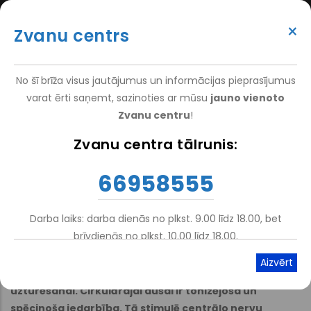
Skip
(+371) 66 958 555
to
×
Zvanu centrs
main
ATTEIKT VIZĪTI
ATSAUKSMĒM
PIETEIKT PACIENTU
SUPER
content
VAKANCES
DARBINIEKIEM
TOP
No šī brīža visus jautājumus un informācijas pieprasījumus
MENU
varat ērti saņemt, sazinoties ar mūsu
jauno vienoto
Zvanu centru
!
Home
Zvanu centra tālrunis:
Breadcrumb
Cirkulārā duša
66958555
Darba laiks: darba dienās no plkst. 9.00 līdz 18.00, bet
Atskaņot tekstu
Viegli lasīt
brīvdienās no plkst. 10.00 līdz 18.00.
Cirkulāro dušu izmanto pacientiem ar neirozēm un
muskuļu spazmām, kā arī vispārējai veselības
uzturēšanai. Cirkulārajai dušai ir tonizējoša un
spēcinoša iedarbība. Tā stimulē centrālo nervu