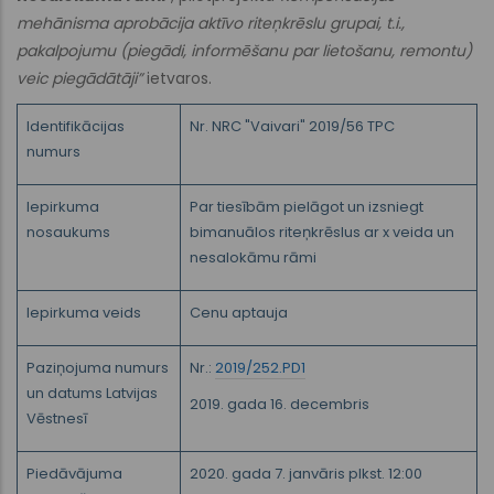
mehānisma aprobācija aktīvo riteņkrēslu grupai, t.i.,
pakalpojumu (piegādi, informēšanu par lietošanu, remontu)
veic piegādātāji”
ietvaros.
Identifikācijas
Nr. NRC "Vaivari" 2019/56 TPC
numurs
Iepirkuma
Par tiesībām pielāgot un izsniegt
nosaukums
bimanuālos riteņkrēslus ar x veida un
nesalokāmu rāmi
Iepirkuma veids
Cenu aptauja
Paziņojuma numurs
Nr.:
2019/252.PD1
un datums Latvijas
2019. gada 16. decembris
Vēstnesī
Piedāvājuma
2020. gada 7. janvāris plkst. 12:00