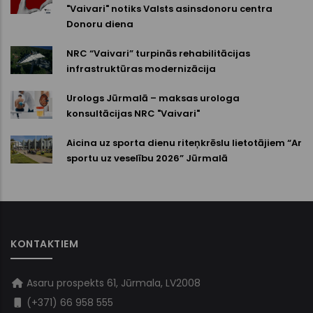
"Vaivari" notiks Valsts asinsdonoru centra
Donoru diena
NRC “Vaivari” turpinās rehabilitācijas
infrastruktūras modernizācija
Urologs Jūrmalā – maksas urologa
konsultācijas NRC "Vaivari"
Aicina uz sporta dienu riteņkrēslu lietotājiem “Ar
sportu uz veselību 2026” Jūrmalā
KONTAKTIEM
Asaru prospekts 61, Jūrmala, LV2008
(+371) 66 958 555