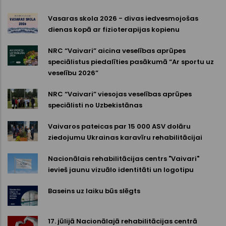
Vasaras skola 2026 - divas iedvesmojošas
dienas kopā ar fizioterapijas kopienu
NRC “Vaivari” aicina veselības aprūpes
speciālistus piedalīties pasākumā “Ar sportu uz
veselību 2026”
NRC “Vaivari” viesojas veselības aprūpes
speciālisti no Uzbekistānas
Vaivaros pateicas par 15 000 ASV dolāru
ziedojumu Ukrainas karavīru rehabilitācijai
Nacionālais rehabilitācijas centrs "Vaivari"
ievieš jaunu vizuālo identitāti un logotipu
Baseins uz laiku būs slēgts
17. jūlijā Nacionālajā rehabilitācijas centrā