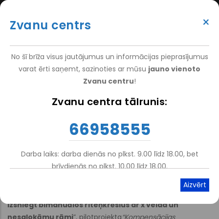
Pārlekt
(+371) 66 958 555
uz
×
Zvanu centrs
galveno
ATTEIKT VIZĪTI
ATSAUKSMĒM
PIETEIKT PACIENTU
SUPER
saturu
VAKANCES
DARBINIEKIEM
TOP
No šī brīža visus jautājumus un informācijas pieprasījumus
MENU
varat ērti saņemt, sazinoties ar mūsu
jauno vienoto
Zvanu centru
!
Nacionālais Rehabilitācijas Centrs Vaivari
-
NRC Vaivari
-
Iepirkumi
Zvanu centra tālrunis:
Atpakaļceļš
Cenu aptaujas
66958555
Darba laiks: darba dienās no plkst. 9.00 līdz 18.00, bet
Atskaņot tekstu
Viegli lasīt
brīvdienās no plkst. 10.00 līdz 18.00.
VSIA “Nacionālais rehabilitācijas centrs “Vaivari”” aicina
piedalīties cenu aptaujā „
Par tiesībām pielāgot un
izsniegt bimanuālos riteņkrēslus ar x veida un
nesalokāmu rāmi
”, pilotprojekta
“Kompensācijas