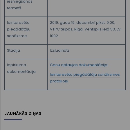
iesniegšanas
termiņš
Ieinteresēto
2019. gada 19. decembrī plkst. 9:00,
piegādātāju
VTPC telpās, Rīgā, Ventspils ielā 53, LV-
sanāksme
1002.
Stadija
Izsludināts
Iepirkuma
Cenu aptaujas dokumentācija
dokumentācija
Ieinteresēto piegādātāju sanāksmes
protokols
JAUNĀKĀS ZIŅAS