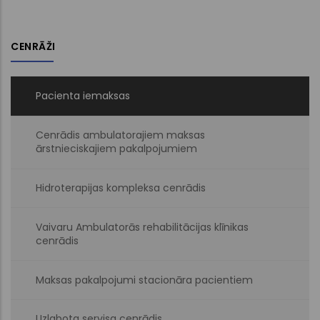
CENRĀŽI
Pacienta iemaksas
Cenrādis ambulatorajiem maksas
ārstnieciskajiem pakalpojumiem
Hidroterapijas kompleksa cenrādis
Vaivaru Ambulatorās rehabilitācijas klīnikas
cenrādis
Maksas pakalpojumi stacionāra pacientiem
Uzlabota servisa cenrādis