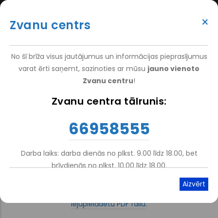
Pārlekt
(+371) 66 958 555
uz
×
Zvanu centrs
galveno
ATTEIKT VIZĪTI
ATSAUKSMĒM
PIETEIKT PACIENTU
SUPER
saturu
VAKANCES
DARBINIEKIEM
TOP
No šī brīža visus jautājumus un informācijas pieprasījumus
MENU
varat ērti saņemt, sazinoties ar mūsu
jauno vienoto
Zvanu centru
!
Nacionālais Rehabilitācijas Centrs Vaivari
-
Pacientiem
-
Cenrādis
Zvanu centra tālrunis:
Atpakaļceļš
Pacienta iemaksas
66958555
Darba laiks: darba dienās no plkst. 9.00 līdz 18.00, bet
Atskaņot tekstu
Viegli lasīt
brīvdienās no plkst. 10.00 līdz 18.00.
Kļūda ielādējot dokumentu. Jūsu tīmekļa pārlūkprogrammai
nav PDF spraudņa. Tā vietā varat
noklikšķināt šeit, lai
lejupielādētu PDF failu
.