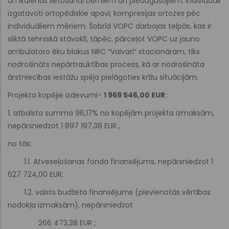
un ikdienas lietošanai bērniem un pieaugušajiem; individuāli
izgatavoti ortopēdiskie apavi; kompresijas ortozes pēc
individuāliem mēriem. Šobrīd VOPC darbojas telpās, kas ir
sliktā tehniskā stāvoklī, tāpēc, pārceļot VOPC uz jauno
ambulatoro ēku blakus NRC “Vaivari” stacionāram, tiks
nodrošināts nepārtrauktības process, kā ar nodrošināta
ārstniecības iestāžu spēja pielāgoties krīžu situācijām.
Projekta kopējie izdevumi-
1 969 546,00 EUR
:
1. atbalsta summa 96,17% no kopējām projekta izmaksām,
nepārsniedzot 1 897 197,38 EUR ,
no tās:
1.1. Atveseļošanas fonda finansējums, nepārsniedzot 1
627 724,00 EUR;
1.2. valsts budžeta finansējums (pievienotās vērtības
nodokļa izmaksām), nepārsniedzot
266 473,38 EUR ;