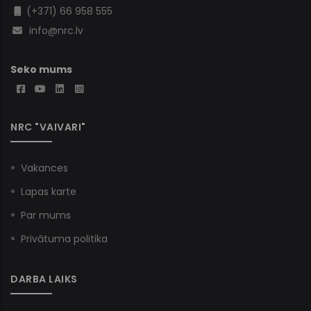
(+371) 66 958 555
info@nrc.lv
Seko mums
NRC "VAIVARI"
Vakances
Lapas karte
Par mums
Privātuma politika
DARBA LAIKS