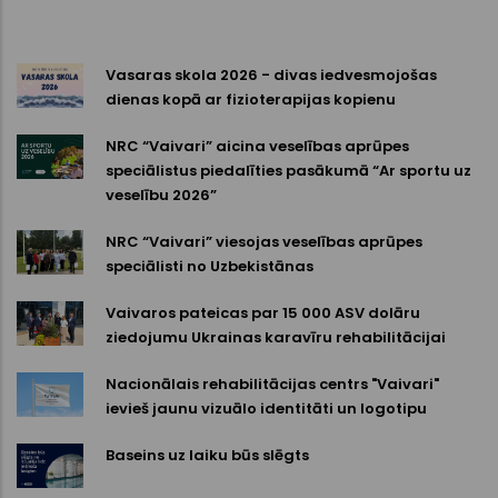
Vasaras skola 2026 - divas iedvesmojošas
dienas kopā ar fizioterapijas kopienu
NRC “Vaivari” aicina veselības aprūpes
speciālistus piedalīties pasākumā “Ar sportu uz
veselību 2026”
NRC “Vaivari” viesojas veselības aprūpes
speciālisti no Uzbekistānas
Vaivaros pateicas par 15 000 ASV dolāru
ziedojumu Ukrainas karavīru rehabilitācijai
Nacionālais rehabilitācijas centrs "Vaivari"
ievieš jaunu vizuālo identitāti un logotipu
Baseins uz laiku būs slēgts