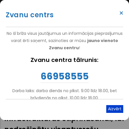
Pārlekt
(+371) 66 958 555
uz
×
Zvanu centrs
galveno
ATTEIKT VIZĪTI
ATSAUKSMĒM
PIETEIKT PACIENTU
SUPER
saturu
VAKANCES
DARBINIEKIEM
TOP
No šī brīža visus jautājumus un informācijas pieprasījumus
MENU
varat ērti saņemt, sazinoties ar mūsu
jauno vienoto
Zvanu centru
!
Sākums
Zvanu centra tālrunis:
Atpakaļceļš
66958555
Eiropas Savienības
Atveseļošanas fonda projekts
Darba laiks: darba dienās no plkst. 9.00 līdz 18.00, bet
“Atbalsts Nacionālā
brīvdienās no plkst. 10.00 līdz 18.00.
rehabilitācijas centra “Vaivari”
infrastruktūras stiprināšanai, lai