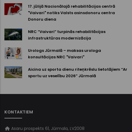
17. jūlijā Nacionālajā rehabilitācijas centrā
"Vaivari" notiks Valsts asinsdonoru centra
Donoru diena
NRC “Vaivari” turpinās rehabilitācijas
infrastruktūras modernizācija
Urologs Jūrmalā – maksas urologa
konsultācijas NRC "Vaivari"
Aicina uz sporta dienu riteņkrēslu lietotājiem “Ar
sportu uz veselību 2026” Jūrmalā
KONTAKTIEM
Asaru prospekts 61, Jūrmala, LV2008