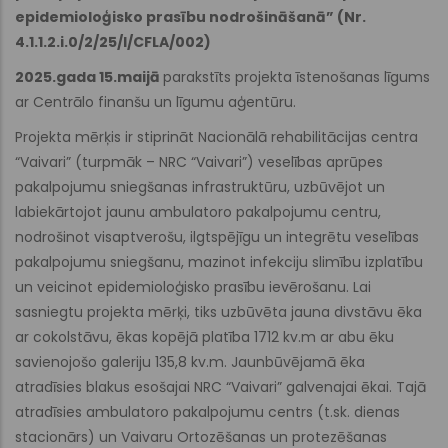
epidemioloģisko prasību nodrošināšanā” (Nr.
4.1.1.2.i.0/2/25/I/CFLA/002)
2025.gada 15.maijā
parakstīts projekta īstenošanas līgums
ar Centrālo finanšu un līgumu aģentūru.
Projekta mērķis ir stiprināt Nacionālā rehabilitācijas centra
“Vaivari” (turpmāk – NRC “Vaivari”) veselības aprūpes
pakalpojumu sniegšanas infrastruktūru, uzbūvējot un
labiekārtojot jaunu ambulatoro pakalpojumu centru,
nodrošinot visaptverošu, ilgtspējīgu un integrētu veselības
pakalpojumu sniegšanu, mazinot infekciju slimību izplatību
un veicinot epidemioloģisko prasību ievērošanu. Lai
sasniegtu projekta mērķi, tiks uzbūvēta jauna divstāvu ēka
ar cokolstāvu, ēkas kopējā platība 1712 kv.m ar abu ēku
savienojošo galeriju 135,8 kv.m. Jaunbūvējamā ēka
atradīsies blakus esošajai NRC “Vaivari” galvenajai ēkai. Tajā
atradīsies ambulatoro pakalpojumu centrs (t.sk. dienas
stacionārs) un Vaivaru Ortozēšanas un protezēšanas