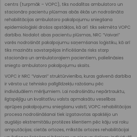
centrs (turpmāk – VOPC), tiks nodalītas ambulatoro un
stacionāro pacientu plūsmas abās ēkās un nodrošināta
rehabilitācijas ambulatoro pakalpojumu sniegšana
epidemioloģiski drošos apstākļos, kā arī tiks sekmēta VOPC
darbība. Nodalot abas pacientu plūsmas, NRC “Vaivari”
varēs nodrošināt pakalpojumu saņemšanas loģistiku, kā arī
tiks mazināts savstarpējas inficēšanās risks starp
stacionāra un ambulatorajiem pacientiem, palielināsies
sniegto ambulatoro pakalpojumu skaits.
VOPC ir NRC “Vaivari” struktūrvienība, kuras galvenā darbība
ir vērsta uz tehnisko palīglīdzekļu ražošanu pēc
individuāliem mērījumiem. Lai nodrošinātu nepārtrauktu,
ilgtspējīgu un kvalitatīvu valsts apmaksātu veselības
aprūpes pakalpojumu sniegšanu valstī, VOPC rehabilitācijas
procesa nodrošināšanai tiek izgatavotas apakšējo un
augšējo ekstremitāšu protēzes klientiem pēc kāju vai roku
amputācijas; cietās ortozes, mīkstās ortozes rehabilitācijai