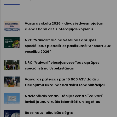
Vasaras skola 2026 - divas iedvesmojošas
dienas kopā ar fizioterapijas kopienu
NRC “Vaivari” aicina veselības aprūpes
speciālistus piedalīties pasākumā “Ar sportu uz
veselību 2026”
NRC “Vaivari” viesojas veselības aprūpes
speciālisti no Uzbekistānas
Vaivaros pateicas par 15 000 ASV dolāru
ziedojumu Ukrainas karavīru rehabilitācijai
Nacionālais rehabilitācijas centrs "Vaivari"
ievieš jaunu vizuālo identitāti un logotipu
Baseins uz laiku būs slēgts