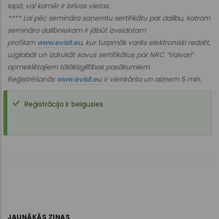
lapā, vai kamēr ir brīvas vietas.
**** Lai pēc semināra saņemtu sertifikātu par dalību, katram
semināra dalībniekam ir jābūt izveidotam
profilam
www.evisit.eu
, kur turpmāk varēs elektroniski redzēt,
uzglabāt un izdrukāt savus sertifikātus par NRC “Vaivari”
apmeklētajiem tālākizglītības pasākumiem.
Reģistrēšanās
www.evisit.eu
ir vienkārša un aizņem 5 min.
Reģistrācija ir beigusies
Statusa
ziņojums
JAUNĀKĀS ZIŅAS