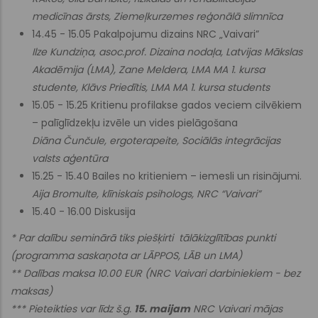
medicīnas ārsts, Ziemeļkurzemes reģonālā slimnīca
14.45 - 15.05 Pakalpojumu dizains NRC „Vaivari”
Ilze Kundziņa, asoc.prof. Dizaina nodaļa, Latvijas Mākslas
Akadēmija (LMA), Zane Meldera, LMA MA 1. kursa
studente, Klāvs Priedītis, LMA MA 1. kursa students
15.05 - 15.25 Kritienu profilakse gados veciem cilvēkiem
– palīglīdzekļu izvēle un vides pielāgošana
Diāna Čunčule, ergoterapeite, Sociālās integrācijas
valsts aģentūra
15.25 - 15.40 Bailes no kritieniem – iemesli un risinājumi.
Aija Bromulte, klīniskais psihologs, NRC “Vaivari”
15.40 - 16.00 Diskusija
* Par dalību seminārā tiks piešķirti tālākizglītības punkti
(programma saskaņota ar LĀPPOS, LĀB un LMA)
** Dalības maksa 10.00 EUR (NRC Vaivari darbiniekiem - bez
maksas)
*** Pieteikties var līdz š.g.
15. maijam
NRC Vaivari mājas