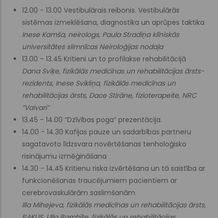
12.00 - 13.00 Vestibulārais reibonis. Vestibulārās
sistēmas izmeklēšana, diagnostika un aprūpes taktika
Inese Kamša, neirologs, Paula Stradiņa klīniskās
universitātes slimnīcas Neiroloģijas nodaļa
13.00 - 13.45 Kritieni un to profilakse rehabilitācijā
Dana Sviķe, fizikālās medicīnas un rehabilitācijas ārsts-
rezidents, Inese Svikliņa, fizikālās medicīnas un
rehabilitācijas ārsts, Dace Stirāne, fizioterapeite, NRC
“Vaivari”
13.45 - 14.00 “Dzīvības poga” prezentācija.
14.00 - 14.30 Kafijas pauze un sadarbības partneru
sagatavoto līdzsvara novērtēšanas tenholoģisko
risinājumu izmēģināšana
14.30 - 14.45 Kritienu riska izvērtēšana un tā saistība ar
funkcionēšanas traucējumiem pacientiem ar
cerebrovaskulārām saslimšanām
Illa Mihejeva, fizikālās medicīnas un rehabilitācijas ārsts,
RAKUS, Ulla Bambīte, fizikālās un rehabilitācijas