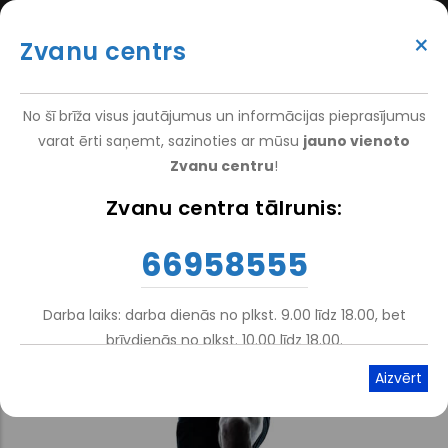
Pārlekt
(+371) 66 958 555
uz
×
Zvanu centrs
galveno
ATTEIKT VIZĪTI
ATSAUKSMĒM
PIETEIKT PACIENTU
SUPER
saturu
VAKANCES
DARBINIEKIEM
TOP
No šī brīža visus jautājumus un informācijas pieprasījumus
MENU
varat ērti saņemt, sazinoties ar mūsu
jauno vienoto
Zvanu centru
!
Sākums
Zvanu centra tālrunis:
Atpakaļceļš
66958555
Darba laiks: darba dienās no plkst. 9.00 līdz 18.00, bet
brīvdienās no plkst. 10.00 līdz 18.00.