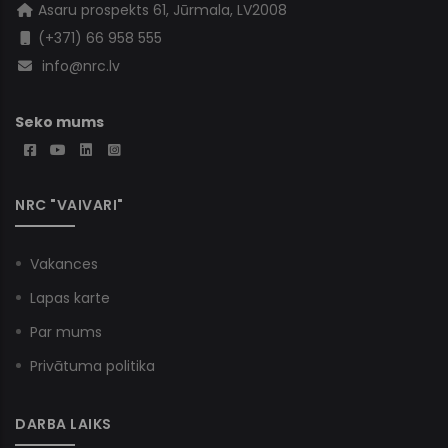
Asaru prospekts 61, Jūrmala, LV2008
(+371) 66 958 555
info@nrc.lv
Seko mums
NRC "VAIVARI"
Vakances
Lapas karte
Par mums
Privātuma politika
DARBA LAIKS