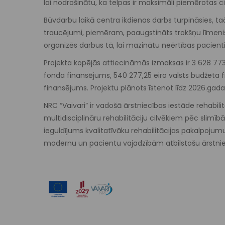
lai nodrošinātu, ka telpas ir maksimāli piemērotas
Būvdarbu laikā centra ikdienas darbs turpināsies, ta
traucējumi, piemēram, paaugstināts trokšņu līmeni
organizēs darbus tā, lai mazinātu neērtības pacie
Projekta kopējās attiecināmās izmaksas ir 3 628 773,0
fonda finansējums, 540 277,25 eiro valsts budžeta 
finansējums. Projektu plānots īstenot līdz 2026.gad
NRC “Vaivari” ir vadošā ārstniecības iestāde rehabil
multidisciplināru rehabilitāciju cilvēkiem pēc slimī
ieguldījums kvalitatīvāku rehabilitācijas pakalpojum
modernu un pacientu vajadzībām atbilstošu ārstniec