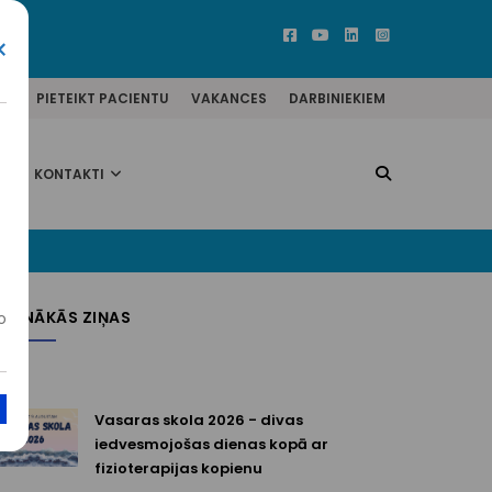
×
ĒM
PIETEIKT PACIENTU
VAKANCES
DARBINIEKIEM
KONTAKTI
JAUNĀKĀS ZIŅAS
o
Vasaras skola 2026 - divas
iedvesmojošas dienas kopā ar
fizioterapijas kopienu