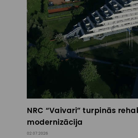
NRC “Vaivari” turpinās rehab
modernizācija
02.07.2026