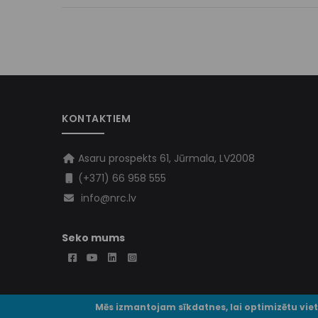
KONTAKTIEM
Asaru prospekts 61, Jūrmala, LV2008
(+371) 66 958 555
info@nrc.lv
Seko mums
Mēs izmantojam sīkdatnes, lai optimizētu vie