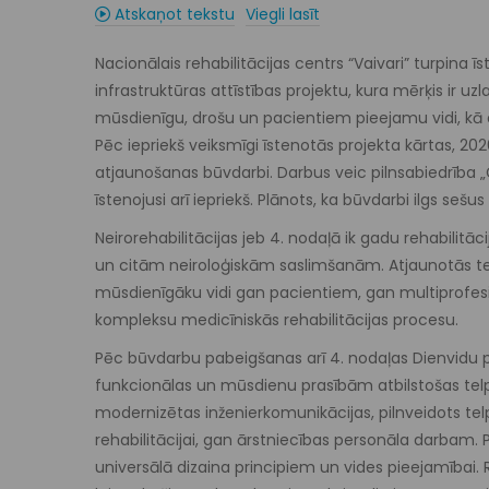
Atskaņot tekstu
Viegli lasīt
Nacionālais rehabilitācijas centrs “Vaivari” turpina 
infrastruktūras attīstības projektu, kura mērķis ir uz
mūsdienīgu, drošu un pacientiem pieejamu vidi, kā a
Pēc iepriekš veiksmīgi īstenotās projekta kārtas, 202
atjaunošanas būvdarbi. Darbus veic pilnsabiedrība „
īstenojusi arī iepriekš. Plānots, ka būvdarbi ilgs seš
Neirorehabilitācijas jeb 4. nodaļā ik gadu rehabili
un citām neiroloģiskām saslimšanām. Atjaunotās tel
mūsdienīgāku vidi gan pacientiem, gan multiprofesio
kompleksu medicīniskās rehabilitācijas procesu.
Pēc būvdarbu pabeigšanas arī 4. nodaļas Dienvidu 
funkcionālas un mūsdienu prasībām atbilstošas telp
modernizētas inženierkomunikācijas, pilnveidots tel
rehabilitācijai, gan ārstniecības personāla darbam.
universālā dizaina principiem un vides pieejamībai. Ri