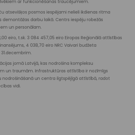
 cilvēkiem ar funkcionēšanas traucējumiem.
ču atsevišķos posmos iespējami nelieli ikdienas ritma
s demontāžas darbu laikā. Centrs iespēju robežās
ntiem un personālam.
0 eiro, t.sk. 3 084 457,05 eiro Eiropas Reģionālā attīstības
finansējums, 4 038,70 eiro NRC Vaivari budžeta
a 31.decembrim.
itācijas jomā Latvijā, kas nodrošina kompleksu
bām un traumām. Infrastruktūras attīstība ir nozīmīgs
u nodrošināšanā un centra ilgtspējīgā attīstībā, radot
ības vidi.