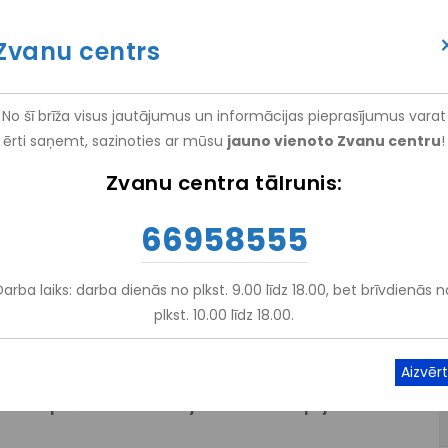
itācijas centrs "Vaivari"", (
NRC "Vaivari"
)
Zvanu centrs
(+371) 66 958 555
ATTEIKT VIZĪTI
ATSAUKSM
No šī brīža visus jautājumus un informācijas pieprasījumus varat
ērti saņemt, sazinoties ar mūsu
jauno vienoto Zvanu centru
!
EM
PAKALPOJUMI
NRC VAIVARI
IZGLĪTĪBA UN ZINĀTNE
Zvanu centra tālrunis:
66958555
Stacionārā Rehabilitācija
-
Spinālo Pacientu Rehabilitācija
ja
3
Darba laiks: darba dienās no plkst. 9.00 līdz 18.00, bet brīvdienās n
plkst. 10.00 līdz 18.00.
ina elpošanas disfunkciju un uzlabo kopējo slodzes