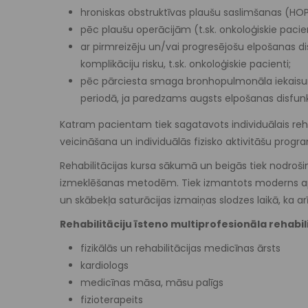
hroniskas obstruktīvas plaušu saslimšanas (HOP
pēc plaušu operācijām (t.sk. onkoloģiskie paci
ar pirmreizēju un/vai progresējošu elpošanas di
komplikāciju risku, t.sk. onkoloģiskie pacienti;
pēc pārciesta smaga bronhopulmonāla iekaisum
periodā, ja paredzams augsts elpošanas disfunkci
Katram pacientam tiek sagatavots individuālais reha
veicināšana un individuālās fizisko aktivitāšu prog
Rehabilitācijas kursa sākumā un beigās tiek nodroš
izmeklēšanas metodēm. Tiek izmantots moderns apr
un skābekļa saturācijas izmaiņas slodzes laikā, ka arī
Rehabilitāciju īsteno multiprofesionāla rehabi
fizikālās un rehabilitācijas medicīnas ārsts
kardiologs
medicīnas māsa, māsu palīgs
fizioterapeits