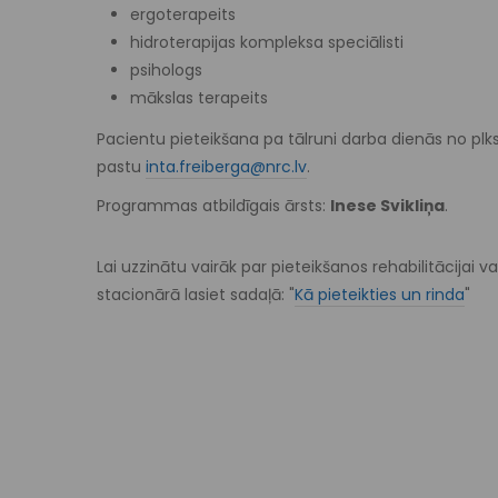
ergoterapeits
hidroterapijas kompleksa speciālisti
psihologs
mākslas terapeits
Pacientu pieteikšana pa tālruni darba dienās no plk
pastu
inta.freiberga@nrc.lv
.
Programmas atbildīgais ārsts:
Inese Svikliņa
.
Lai uzzinātu vairāk par pieteikšanos rehabilitācijai v
stacionārā lasiet sadaļā: "
Kā pieteikties un rinda
"