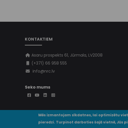
KONTAKTIEM
Asaru prospekts 61, Jūrmala, LV2008
(+371) 66 958 555
info@nrc.lv
Seko mums
Mēs izmantojam sīkdatnes, lai optimizētu vie
pieredzi. Turpinot darboties šajā vietnē, Jūs 