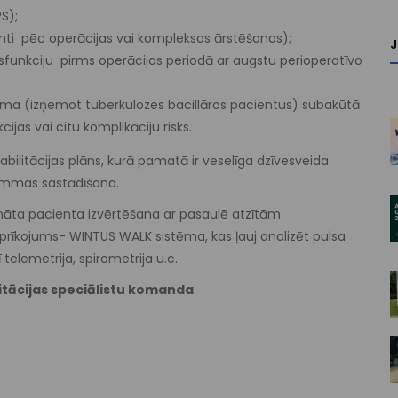
S);
enti pēc operācijas vai kompleksas ārstēšanas);
sfunkciju pirms operācijas periodā ar augstu perioperatīvo
a (izņemot tuberkulozes bacillāros pacientus) subakūtā
jas vai citu komplikāciju risks.
bilitācijas plāns, kurā pamatā ir veselīga dzīvesveida
rammas sastādīšana.
ināta pacienta izvērtēšana ar pasaulē atzītām
īkojums- WINTUS WALK sistēma, kas ļauj analizēt pulsa
 telemetrija, spirometrija u.c.
litācijas speciālistu komanda
: