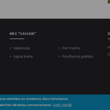
NRC "VAIVARI"
D
P
Vakances
Par mums
S
Lapas karte
Privātuma politika
tnes darbību un uzlabotu Jūsu lietošanas
© VSIA NRC "Vaivari" 2025. Visas tiesības paturētas.
Lasīt vairāk
piekrītat sīkdatņu izmantošanai.