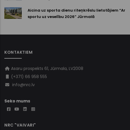
Aicina uz sporta dienu riteņkrēslu lietotājiem “Ar
sportu uz veselību 2026” Jūrmalā
KONTAKTIEM
Asaru prospekts 61, Jūrmala, LV2008
(+371) 66 958 555
info@nrc.lv
Seko mums
NRC "VAIVARI"