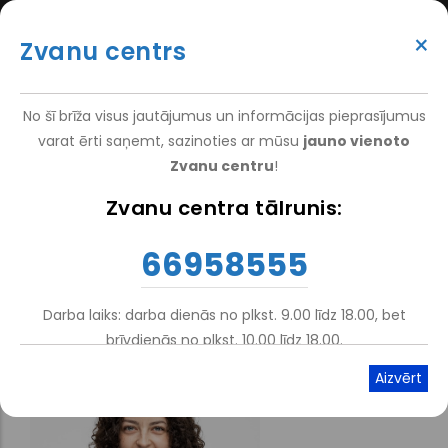
Pārlekt
(+371) 66 958 555
uz
×
Zvanu centrs
galveno
ATTEIKT VIZĪTI
ATSAUKSMĒM
PIETEIKT PACIENTU
SUPER
saturu
VAKANCES
DARBINIEKIEM
TOP
No šī brīža visus jautājumus un informācijas pieprasījumus
MENU
varat ērti saņemt, sazinoties ar mūsu
jauno vienoto
Zvanu centru
!
Nacionālais Rehabilitācijas Centrs Vaivari
-
Pakalpojumi
-
Zvanu centra tālrunis:
Atpakaļceļš
Vaivaru Ortozēšanas Un Protezēšanas Centrs
66958555
Tehniskais Ortopēds
Darba laiks: darba dienās no plkst. 9.00 līdz 18.00, bet
brīvdienās no plkst. 10.00 līdz 18.00.