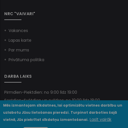
NRC "VAIVARI"
Vakances
Lapas karte
Par mums
Privātuma politika
DARBA LAIKS
Pirmdien-Piektdien: no 9:00 līdz 19:00
Sestdien-Svētdien un svētkos: no 10:00 līdz 18:00
Mēs izmantojam sīkdatnes, lai optimizētu vietnes darbību un
uzlabotu Jūsu lietošanas pieredzi. Turpinot darboties šajā
Lasīt vairāk
vietnē, Jūs piekrītat sīkdatņu izmantošanai.