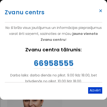
Pārlekt
(+371) 66 958 555
uz
×
Zvanu centrs
galveno
ATTEIKT VIZĪTI
ATSAUKSMĒM
PIETEIKT PACIENTU
SUPER
saturu
VAKANCES
DARBINIEKIEM
TOP
No šī brīža visus jautājumus un informācijas pieprasījumus
MENU
varat ērti saņemt, sazinoties ar mūsu
jauno vienoto
Zvanu centru
!
Nacionālais Rehabilitācijas Centrs Vaivari
-
Pakalpojumi
-
Zvanu centra tālrunis:
Atpakaļceļš
Vaivaru Ortozēšanas Un Protezēšanas Centrs
66958555
Tehniskais Ortopēds
Darba laiks: darba dienās no plkst. 9.00 līdz 18.00, bet
brīvdienās no plkst. 10.00 līdz 18.00.