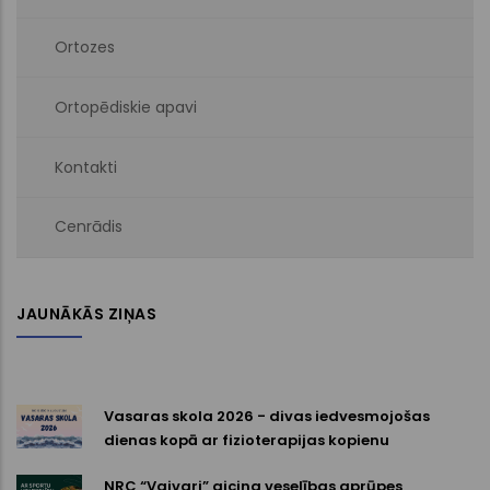
Ortozes
Ortopēdiskie apavi
Kontakti
Cenrādis
JAUNĀKĀS ZIŅAS
Vasaras skola 2026 - divas iedvesmojošas
dienas kopā ar fizioterapijas kopienu
NRC “Vaivari” aicina veselības aprūpes