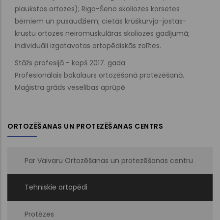
plaukstas ortozes); Rigo-Šeno skoliozes korsetes
bērniem un pusaudžiem; cietās krūškurvja-jostas-
krustu ortozes neiromuskulāras skoliozes gadījumā;
individuāli izgatavotas ortopēdiskās zolītes.
Stāžs profesijā - kopš 2017. gada.
Profesionālais bakalaurs ortozēšanā protezēšanā.
Maģistra grāds veselības aprūpē.
ORTOZĒŠANAS UN PROTEZĒŠANAS CENTRS
Par Vaivaru Ortozēšanas un protezēšanas centru
Tehniskie ortopēdi
Protēzes