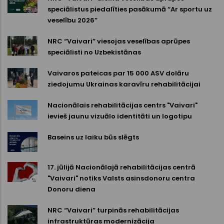
speciālistus piedalīties pasākumā “Ar sportu uz
veselību 2026”
NRC “Vaivari” viesojas veselības aprūpes
speciālisti no Uzbekistānas
Vaivaros pateicas par 15 000 ASV dolāru
ziedojumu Ukrainas karavīru rehabilitācijai
Nacionālais rehabilitācijas centrs "Vaivari"
ievieš jaunu vizuālo identitāti un logotipu
Baseins uz laiku būs slēgts
17. jūlijā Nacionālajā rehabilitācijas centrā
"Vaivari" notiks Valsts asinsdonoru centra
Donoru diena
NRC “Vaivari” turpinās rehabilitācijas
infrastruktūras modernizācija