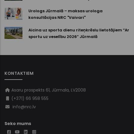
Urologs Jūrmalā – maksas urologa
konsultācijas NRC "Vaivari"
Aicina uz sporta dienu riteņkrēslu lietotājiem “Ar
sportu uz veselību 2026” Jūrmalā
KONTAKTIEM
Asaru prospekts 61, Jūrmala, LV2008
(+371) 66 958 555
info@nrc.lv
Seko mums